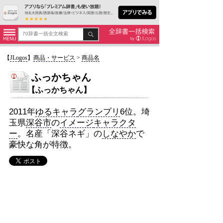
【
JLogos
】
商品・サービス
>
商品名
ふっかちゃん
【ふっかちゃん】
2011年
ゆるキャラ
グランプリ
6位。埼
玉県
深谷市
の
イメージ
キャラクタ
ー
。名産「深谷ネギ」の
しなやか
で
豪快な角が特徴。