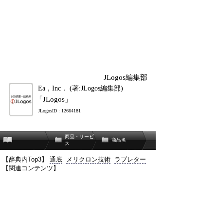
JLogos編集部
Ea，Inc． (著:JLogos編集部)
「JLogos」
JLogosID : 12664181
商品・サービ
商品名
ス
【辞典内Top3】
通底
メリクロン技術
ラブレター
【関連コンテンツ】