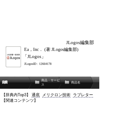
JLogos編集部
Ea，Inc． (著:JLogos編集部)
「JLogos」
JLogosID : 12664178
商品・サービ
商品名
ス
【辞典内Top3】
通底
メリクロン技術
ラブレター
【関連コンテンツ】