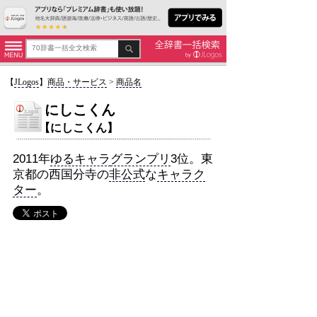
【
JLogos
】
商品・サービス
>
商品名
にしこくん
【にしこくん】
2011年
ゆるキャラ
グランプリ
3位。東
京都の西国分寺の
非公式
な
キャラク
ター
。