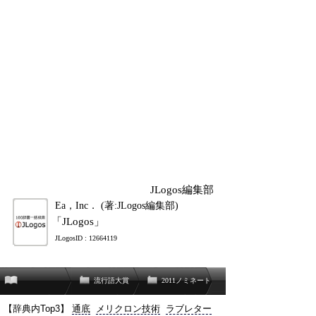
JLogos編集部
Ea，Inc． (著:JLogos編集部)
「JLogos」
JLogosID : 12664119
流行語大賞
2011ノミネート
【辞典内Top3】
通底
メリクロン技術
ラブレター