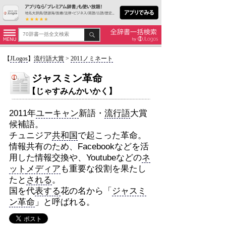
【
JLogos
】
流行語大賞
>
2011ノミネート
ジャスミン革命
【じゃすみんかいかく】
2011年
ユーキャン
新語・
流行語
大賞
候補語。
チュニジア
共和国
で起こった革命。
情報共有のため、Facebookなどを活
用した情報交換や、Youtubeなどの
ネ
ット
メディア
も重要な役割を果たし
たと
される
。
国を代
表する
花の名から「
ジャスミ
ン革命
」と呼ばれる。