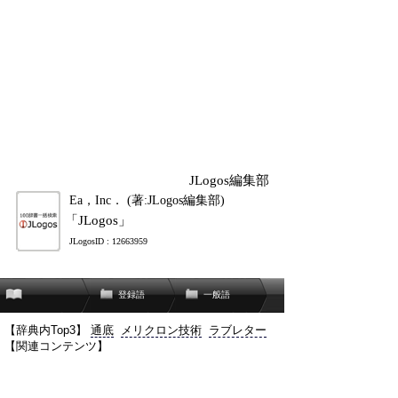
JLogos編集部
Ea，Inc． (著:JLogos編集部)
「JLogos」
JLogosID : 12663959
登録語
一般語
【辞典内Top3】
通底
メリクロン技術
ラブレター
【関連コンテンツ】