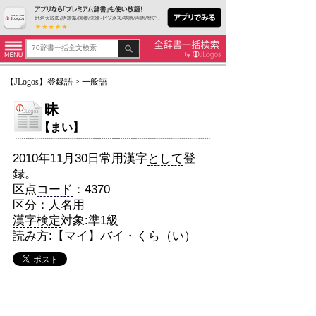
【
JLogos
】
登録語
>
一般語
昧
【まい】
2010年11月30日常用漢字
として
登
録。
区点
コード
：4370
区分：人名用
漢字検定
対象:準1級
読み方
:【マイ】バイ・くら（い）