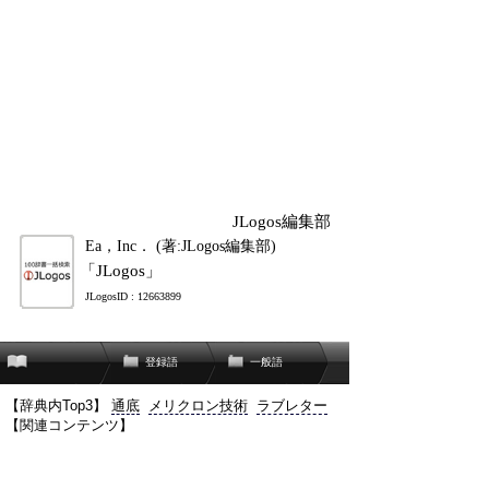
JLogos編集部
Ea，Inc． (著:JLogos編集部)
「JLogos」
JLogosID : 12663899
登録語
一般語
【辞典内Top3】
通底
メリクロン技術
ラブレター
【関連コンテンツ】