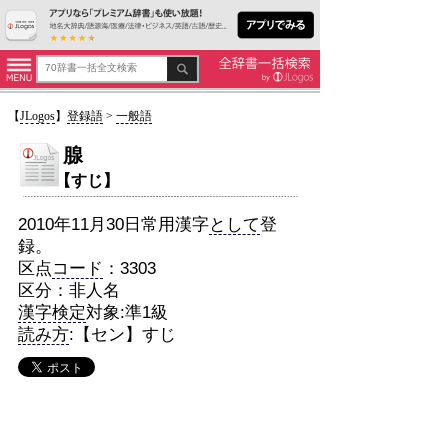
【
JLogos
】
登録語
>
一般語
腺
【すじ】
2010年11月30日常用漢字
として
登
録。
区点
コード
：3303
区分：非人名
漢字検定
対象:準1級
読み方
:【セン】すじ