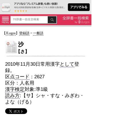
【
JLogos
】
登録語
>
一般語
沙
【さ】
2010年11月30日常用漢字
として
登
録。
区点
コード
：2627
区分：人名用
漢字検定
対象:準1級
読み方
:【サ】シャ・すな・みぎわ・
よな（げる）