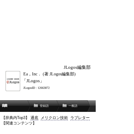
JLogos編集部
Ea，Inc． (著:JLogos編集部)
「JLogos」
JLogosID : 12663872
登録語
一般語
【辞典内Top3】
通底
メリクロン技術
ラブレター
【関連コンテンツ】