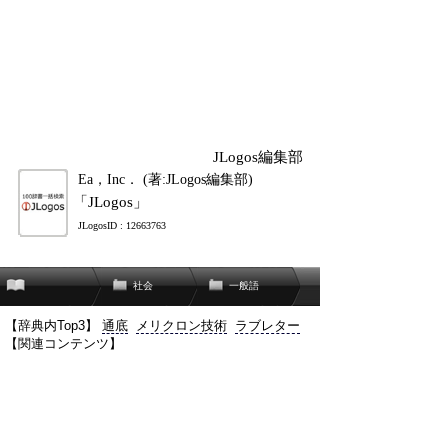
JLogos編集部
Ea，Inc． (著:JLogos編集部)
「JLogos」
JLogosID : 12663763
社会
一般語
【辞典内Top3】
通底
メリクロン技術
ラブレター
【関連コンテンツ】