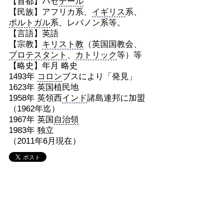
【首都】バセ
テール
【民族】アフリカ系、
イギリス
系、
ポルトガル
系、レバノン系等。
【言語】英語
【宗教】
キリスト教
（英国国教会、
プロテスタント
、
カトリック
等）等
【略史】年月 略史
1493年
コロン
ブスにより「発見」
1623年 英国植民地
1958年 英領西
インド
諸島連邦に加盟
（1962年迄）
1967年 英国
自治領
1983年 独立
（2011年6月現在）