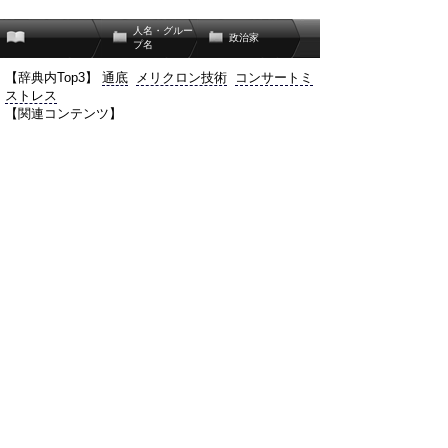
人名・グルー
政治家
プ名
【辞典内Top3】
通底
メリクロン技術
コンサートミ
ストレス
【関連コンテンツ】