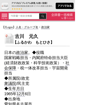
【
JLogos
】
人名・グループ名
>
政治家
古川 元久
【ふるかわ もとひさ】
日本の
政治家
。◆役職
国家戦略担当・内閣府特命担当大臣
(経済財政政策・科学技術政策）・
社
会保障
・税一体改革担当・宇宙開発
担当
◆所属院/政党
衆議院
/民主党
◆生
年月日
1965年
12月
6日
◆出身地
愛知県
名古屋市