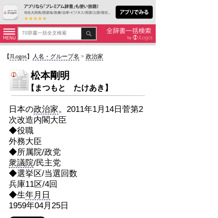
【
JLogos
】
人名・グループ名
>
政治家
松本剛明
【まつもと たけあき】
日本の
政治家
。2011年1月14日菅第2
次改造内閣大臣
◆役職
外務大臣
◆所属院/政党
衆議院
/民主党
◆選挙区/当選回数
兵庫11区/4回
◆生
年月日
1959年04月25日