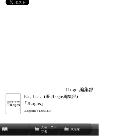
JLogos編集部
Ea，Inc． (著:JLogos編集部)
「JLogos」
JLogosID : 12663437
人名・グルー
政治家
プ名