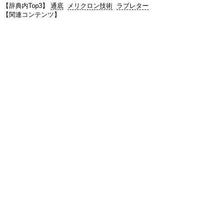
【辞典内Top3】
通底
メリクロン技術
ラブレター
【関連コンテンツ】