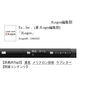
JLogos編集部
Ea，Inc． (著:JLogos編集部)
「JLogos」
JLogosID : 12663425
商品・サービ
インターネット
ス
【辞典内Top3】
通底
メリクロン技術
ラブレター
【関連コンテンツ】