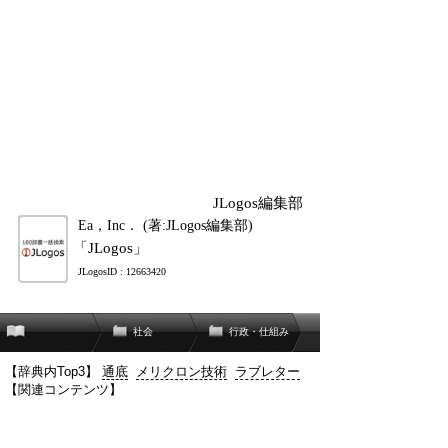
JLogos編集部
Ea，Inc． (著:JLogos編集部)
「JLogos」
JLogosID : 12663420
社会
行政・仕組み
【辞典内Top3】
通底
メリクロン技術
ラブレター
【関連コンテンツ】