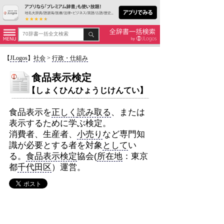
【
JLogos
】
社会
>
行政・仕組み
食品表示検定
【しょくひんひょうじけんてい】
食品表示を
正しく
読み取る
、または
表示するために学ぶ検定。
消費者、生産者、
小売り
など専門知
識が必要とする者を対象
として
い
る。
食品表示検定
協会(
所在地
：東京
都
千代田区
）運営。