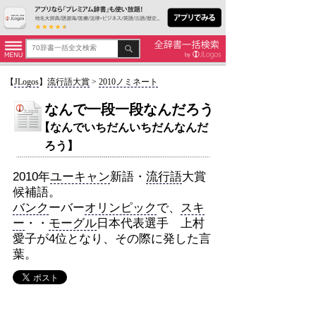
【
JLogos
】
流行語大賞
>
2010ノミネート
なんで一段一段なんだろう
【なんでいちだんいちだんなんだ
ろう】
2010年
ユーキャン
新語・
流行語
大賞
候補語。
バンク
ーバー
オリンピック
で、
スキ
ー
・・
モーグル
日本代表選手 上村
愛子が4位となり、その際に発した言
葉。