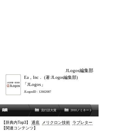
JLogos編集部
Ea，Inc． (著:JLogos編集部)
「JLogos」
JLogosID : 12662087
流行語大賞
2010ノミネート
【辞典内Top3】
通底
メリクロン技術
ラブレター
【関連コンテンツ】