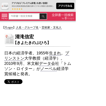
【
JLogos
】
人名・グループ名
>
芸術家・文化人
清滝信宏
【きよたきのぶひろ】
日本の経済学者。1955年
生まれ
。
プ
リンストン
大学教授（経済学）。
2010年9月、米文献
データ
会社「トム
ソン・ロイター」が
ノーベル
経済学
賞候補と発表。