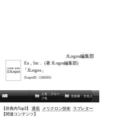
JLogos編集部
Ea，Inc． (著:JLogos編集部)
「JLogos」
JLogosID : 12662051
人名・グルー
芸術家・文化人
プ名
【辞典内Top3】
通底
メリクロン技術
ラブレター
【関連コンテンツ】