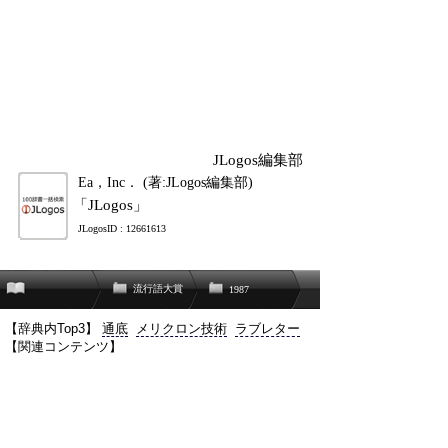
JLogos編集部
Ea，Inc． (著:JLogos編集部)
「JLogos」
JLogosID : 12661613
流行語大賞
1987
【辞典内Top3】
通底
メリクロン技術
ラブレター
【関連コンテンツ】