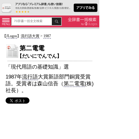
【
JLogos
】
流行語大賞
>
1987
第二電電
【だいにでんでん】
「現代用語の基礎知識」選
1987年
流行語
大賞新語部門銅賞受賞
語。受賞者は森山信吾（
第二電電
(株)
社長）。