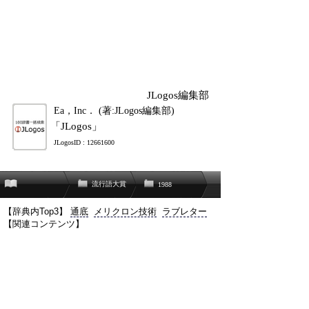
JLogos編集部
Ea，Inc． (著:JLogos編集部)
「JLogos」
JLogosID : 12661600
流行語大賞
1988
【辞典内Top3】
通底
メリクロン技術
ラブレター
【関連コンテンツ】