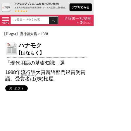
【
JLogos
】
流行語大賞
>
1988
ハナモク
【はなもく】
「現代用語の基礎知識」選
1988年
流行語
大賞新語部門銀賞受賞
語。受賞者は(株)松屋。