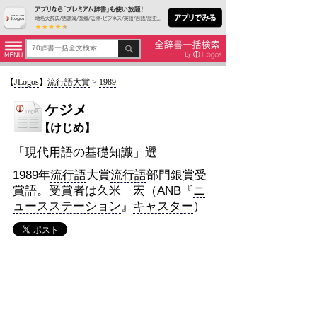
【
JLogos
】
流行語大賞
>
1989
ケジメ
【けじめ】
「現代用語の基礎知識」選
1989年
流行語
大賞
流行語
部門銀賞受
賞語。受賞者は久米 宏（ANB『
ニ
ュース
ステーション
』
キャスター
）