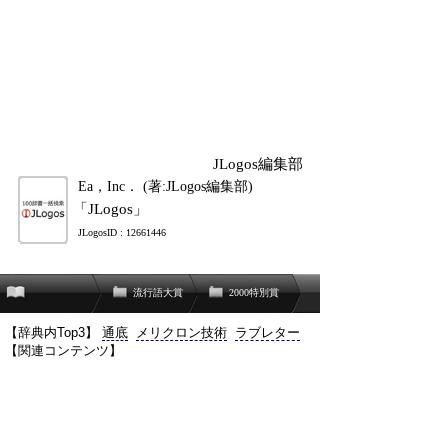
JLogos編集部
Ea，Inc． (著:JLogos編集部)
「JLogos」
JLogosID : 12661446
流行語大賞
2000特別賞
【辞典内Top3】
通底
メリクロン技術
ラブレター
【関連コンテンツ】