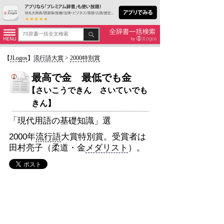
【
JLogos
】
流行語大賞
>
2000特別賞
最高で金 最低でも金
【さいこうできん さいていでも
きん】
「現代用語の基礎知識」選
2000年
流行語
大賞特別賞。受賞者は
田村亮子（柔道・金
メダリスト
）。