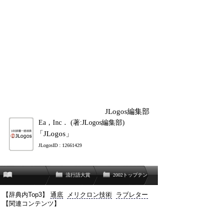
JLogos編集部
Ea，Inc． (著:JLogos編集部)
「JLogos」
JLogosID : 12661429
流行語大賞
2002トップテン
【辞典内Top3】
通底
メリクロン技術
ラブレター
【関連コンテンツ】