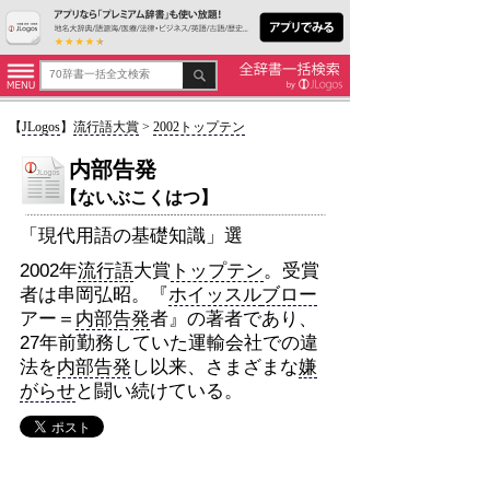
【
JLogos
】
流行語大賞
>
2002トップテン
内部告発
【ないぶこくはつ】
「現代用語の基礎知識」選
2002年
流行語
大賞
トップテン
。受賞
者は串岡弘昭。『
ホイッスル
ブロー
アー＝
内部告発
者』の著者であり、
27年前勤務していた運輸会社での違
法を
内部告発
し以来、さまざまな
嫌
がらせ
と闘い続けている。