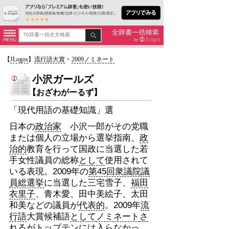
【
JLogos
】
流行語大賞
>
2009ノミネート
小沢ガールズ
【おざわがーるず】
「現代用語の基礎知識」選
日本の
政治家
小沢一郎がその党職
または個人の立場から選挙指南、
政
治的
教育を行って国政に当選した若
手女性議員の総称
として
使用されて
いる表現。2009年の
第45回衆議院議
員総選挙
に当選した三宅雪子、
福田
衣里子
、青木愛、田中美絵子、太田
和美などの議員が
代表的
。2009年
流
行語
大賞候補語
として
ノミネート
さ
れる
が
トップテン
には入らなかっ