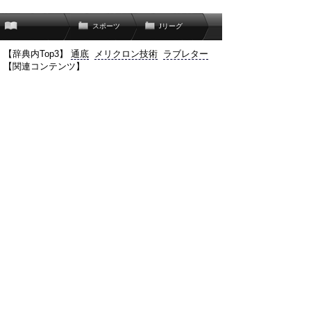
スポーツ
Jリーグ
【辞典内Top3】
通底
メリクロン技術
ラブレター
【関連コンテンツ】