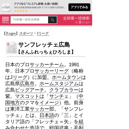
【
JLogos
】
スポーツ
>
Jリーグ
サンフレッチェ広島
【さんふれっちぇひろしま】
日本のプロ
サッカー
チーム
。1991
年、日本プロ
サッカー
リーグ
（略称
はJ
リーグ
）に加盟。
ホーム
タウン
は
広島県
広島市
。
ホーム
スタジアム
は
広島
ビッグ
アーチ
。
クラブ
カラー
は
紫。
マスコット
は「
サンチ
ェ」（
中
国地方
のクマを
イメージ
）他。前身
は東洋工業
サッカー
部。「サンフレ
ッチェ」とは、
日本語
の「三」とイ
タリア語の「フレッチェ＝矢」を
組
み合わせ
た造語で、戦国武将・毛利