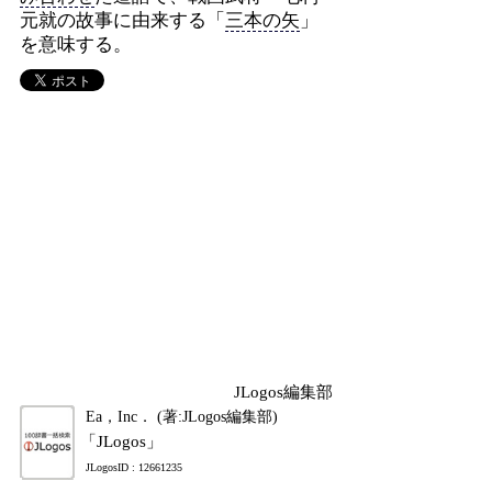
元就の故事に由来する「
三本の矢
」
を意味する。
JLogos編集部
Ea，Inc． (著:JLogos編集部)
「JLogos」
JLogosID : 12661235