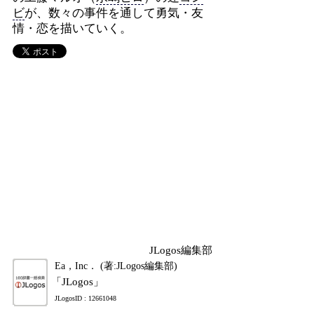
ビ
が、数々の事件を通して勇気・友
情・恋を描いていく。
JLogos編集部
Ea，Inc． (著:JLogos編集部)
「JLogos」
JLogosID : 12661048