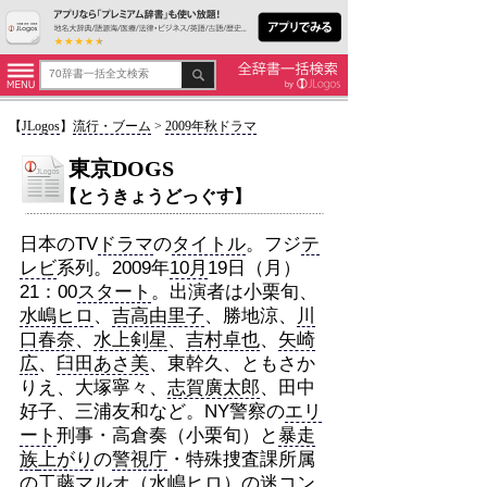
【
JLogos
】
流行・ブーム
>
2009年秋ドラマ
東京DOGS
【とうきょうどっぐす】
日本のTV
ドラマ
の
タイトル
。フジ
テ
レビ
系列。2009年
10月
19日（月）
21：00
スタート
。出演者は小栗旬、
水嶋ヒロ
、
吉高由里子
、勝地涼、
川
口春奈
、
水上剣星
、
吉村卓也
、
矢崎
広
、
臼田あさ美
、東幹久、ともさか
りえ、大塚寧々、
志賀廣太郎
、田中
好子、三浦友和など。NY警察の
エリ
ート
刑事・高倉奏（小栗旬）と
暴走
族
上がり
の
警視庁
・特殊捜査課所属
の工藤マルオ（
水嶋ヒロ
）の迷
コン