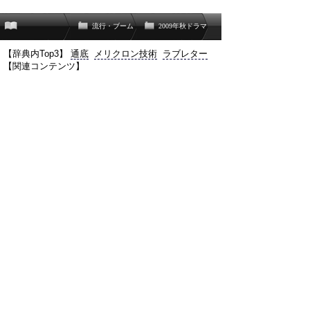
流行・ブーム
2009年秋ドラマ
【辞典内Top3】
通底
メリクロン技術
ラブレター
【関連コンテンツ】