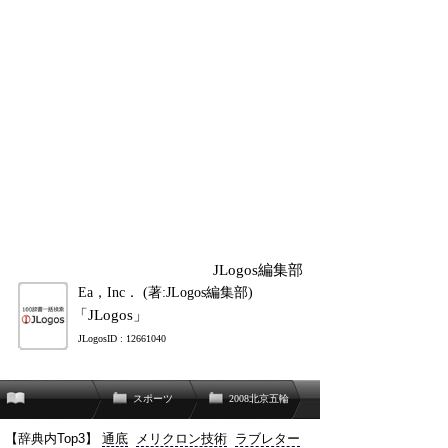
JLogos編集部
Ea，Inc． (著:JLogos編集部)
「JLogos」
JLogosID : 12661040
スポーツ
2008北京五輪
【辞典内Top3】
通底
メリクロン技術
ラブレター