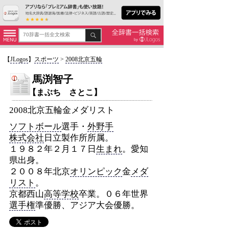
【
JLogos
】
スポーツ
>
2008北京五輪
馬渕智子
【まぶち さとこ】
2008北京五輪金メダリスト
ソフトボール
選手・
外野手
株式会社
日立製作所所属。
１９８２年２月１７日
生まれ
。愛知
県出身。
２００８年北京
オリンピック
金
メダ
リスト
。
京都西山
高等学校
卒業。０６年世界
選手権
準優勝、アジア大会優勝。