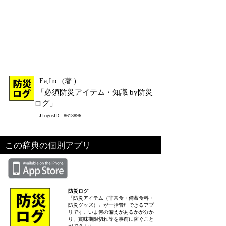
Ea,Inc. (著:)
「必須防災アイテム・知識 by防災
ログ」
JLogosID : 8613896
この辞典の個別アプリ
防災ログ
『防災アイテム（非常食・備蓄食料・
防災グッズ）』が一括管理できるアプ
リです。いま何の備えがあるかが分か
り、賞味期限切れ等を事前に防ぐこと