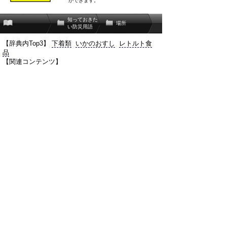
ができます。
知っておきた
場所
い防災用語
【辞典内Top3】
下着類
いかのおすし
レトルト食
品
【関連コンテンツ】