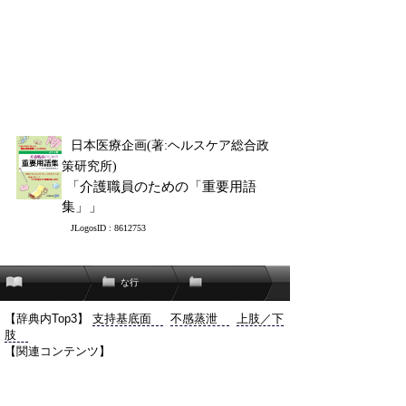
日本医療企画(著:ヘルスケア総合政
策研究所)
「介護職員のための「重要用語
集」」
JLogosID : 8612753
な行
【辞典内Top3】
支持基底面
不感蒸泄
上肢／下
肢
【関連コンテンツ】