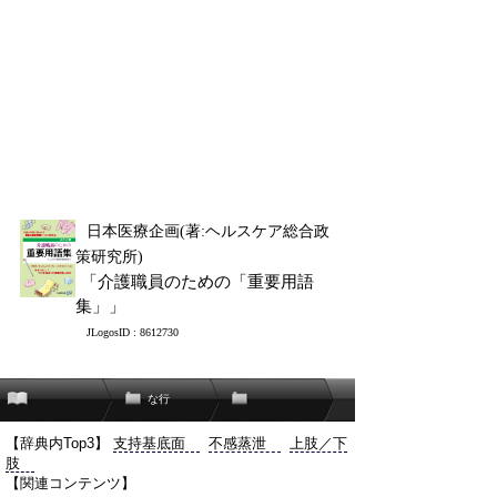
日本医療企画(著:ヘルスケア総合政
策研究所)
「介護職員のための「重要用語
集」」
JLogosID : 8612730
な行
【辞典内Top3】
支持基底面
不感蒸泄
上肢／下
肢
【関連コンテンツ】