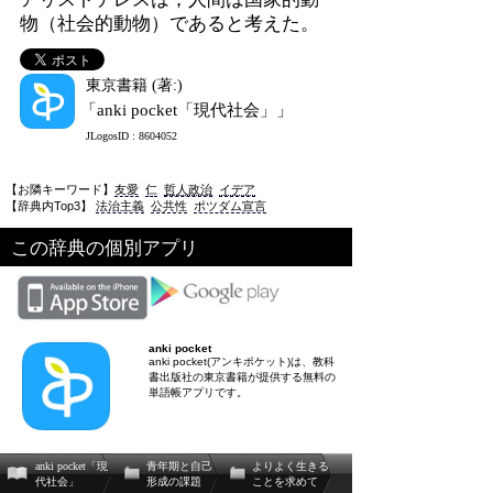
物（社会的動物）であると考えた。
東京書籍 (著:)
「anki pocket「現代社会」」
JLogosID : 8604052
【お隣キーワード】
友愛
仁
哲人政治
イデア
【辞典内Top3】
法治主義
公共性
ポツダム宣言
この辞典の個別アプリ
anki pocket
anki pocket(アンキポケット)は、教科
書出版社の東京書籍が提供する無料の
単語帳アプリです。
anki pocket「現
青年期と自己
よりよく生きる
代社会」
形成の課題
ことを求めて