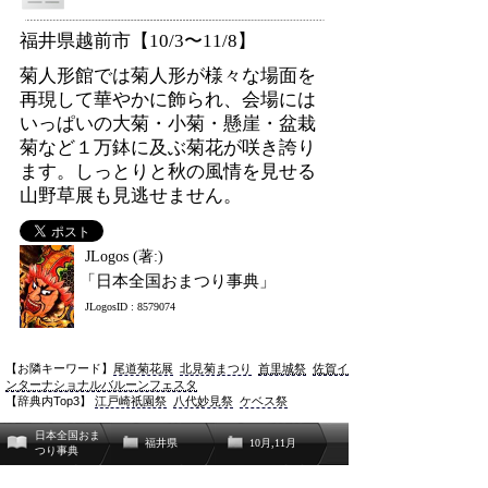
福井県越前市【10/3〜11/8】
菊人形館では菊人形が様々な場面を
再現して華やかに飾られ、会場には
いっぱいの大菊・小菊・懸崖・盆栽
菊など１万鉢に及ぶ菊花が咲き誇り
ます。しっとりと秋の風情を見せる
山野草展も見逃せません。
JLogos (著:)
「日本全国おまつり事典」
JLogosID : 8579074
【お隣キーワード】
尾道菊花展
北見菊まつり
首里城祭
佐賀イ
ンターナショナルバルーンフェスタ
【辞典内Top3】
江戸崎祇園祭
八代妙見祭
ケベス祭
日本全国おま
福井県
10月,11月
つり事典