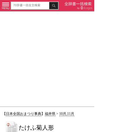
【
日本全国おまつり事典
】
福井県
>
10月,11月
たけふ菊人形