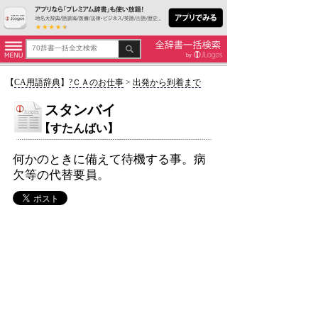
【
CA用語辞典
】
?ＣＡのお仕事
>
出発から到着まで
スタンバイ
【すたんばい】
何かのときに備えて待機する事。病
欠等の代替要員。