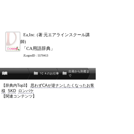
Ea,Inc. (著:元エアラインスクール講
師)
「CA用語辞典」
JLogosID : 5570413
出発から到着ま
?ＣＡのお仕事
で
【辞典内Top3】
思わずCAが逆ナンしたくなったお客
様
SKD
ロンバケ
【関連コンテンツ】