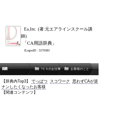
Ea,Inc. (著:元エアラインスクール講
師)
「CA用語辞典」
JLogosID : 5570383
?ＣＡのお仕事
お客様のこと
【辞典内Top3】
でっぱつ
スコワーク
思わずCAが逆
ナンしたくなったお客様
【関連コンテンツ】