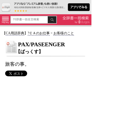
【
CA用語辞典
】
?ＣＡのお仕事
>
お客様のこと
PAX/PASEENGER
【ばっくす】
旅客の事。