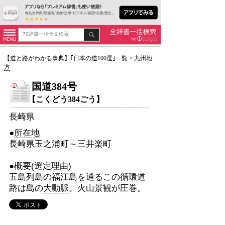
【
道と路がわかる事典
】
｢日本の道100選｣一覧
>
九州地
方
国道384号
【こくどう384ごう】
長崎県
●
所在地
長崎県玉之浦町～三井楽町
●概要(選定理由)
五島列島の福江島を通るこの循環道
路は島の
大動脈
。火山景観が圧巻。