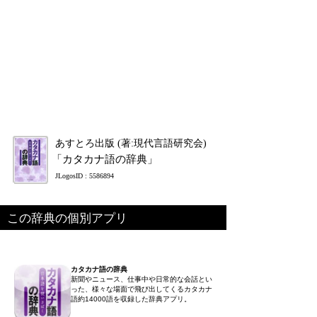
あすとろ出版 (著:現代言語研究会)
「カタカナ語の辞典」
JLogosID : 5586894
この辞典の個別アプリ
カタカナ語の辞典
新聞やニュース、仕事中や日常的な会話とい
った、様々な場面で飛び出してくるカタカナ
語約14000語を収録した辞典アプリ。