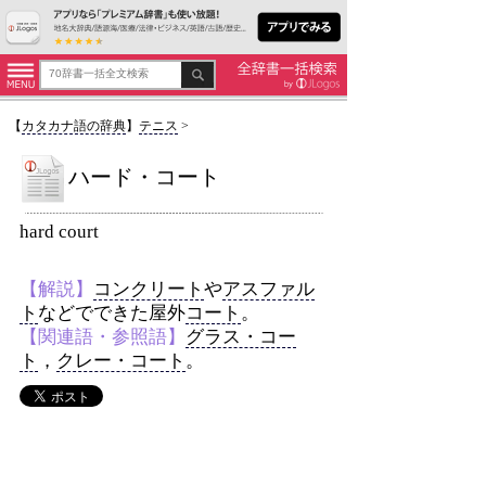
【
カタカナ語の辞典
】
テニス
>
ハード・コート
hard court
【解説】
コンクリート
や
アスファル
ト
などでできた屋外
コート
。
【関連語・参照語】
グラス・コー
ト
，
クレー・コート
。