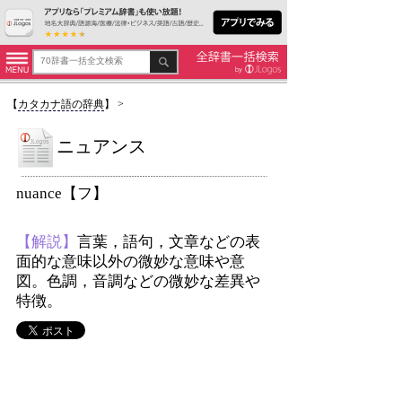
【
カタカナ語の辞典
】
>
ニュアンス
nuance【フ】
【解説】
言葉，語句，文章などの表
面的な意味以外の微妙な意味や意
図。色調，音調などの微妙な差異や
特徴。