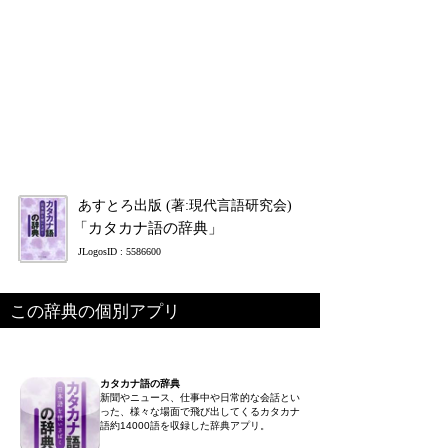
あすとろ出版 (著:現代言語研究会)
「カタカナ語の辞典」
JLogosID : 5586600
この辞典の個別アプリ
カタカナ語の辞典
新聞やニュース、仕事中や日常的な会話とい
った、様々な場面で飛び出してくるカタカナ
語約14000語を収録した辞典アプリ。