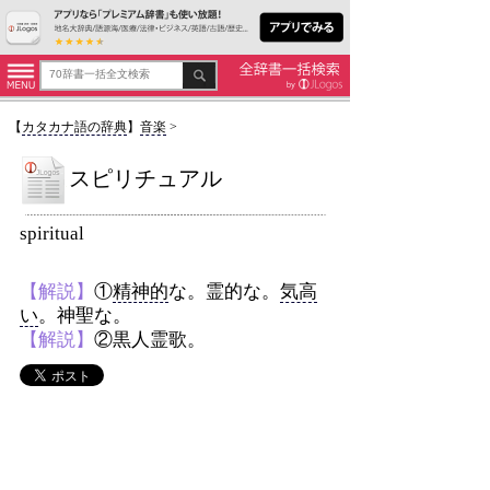
【
カタカナ語の辞典
】
音楽
>
スピリチュアル
spiritual
【解説】
①
精神的
な。霊的な。
気高
い
。神聖な。
【解説】
②黒人霊歌。