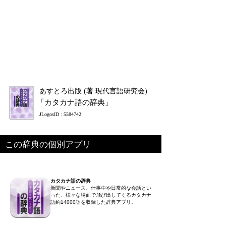
あすとろ出版 (著:現代言語研究会)
「カタカナ語の辞典」
JLogosID : 5584742
この辞典の個別アプリ
カタカナ語の辞典
新聞やニュース、仕事中や日常的な会話とい
った、様々な場面で飛び出してくるカタカナ
語約14000語を収録した辞典アプリ。