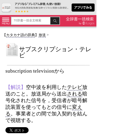
【
カタカナ語の辞典
】
放送
>
サブスクリプション・テレ
ビ
subscription televisionから
【解説】
空中波を利用した
テレビ
放
送のこと。放送局から送出
される
暗
号化された信号を，受信者が暗号解
読装置を使ってもとの信号に
変え
る
。事業者との間で加入契約を結ん
で視聴する。