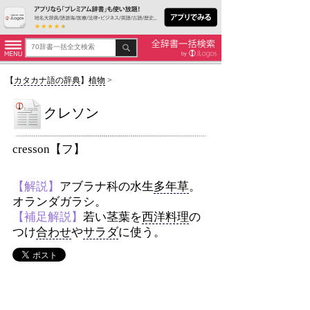
【
カタカナ語の辞典
】
植物
>
クレソン
cresson【フ】
【解説】
アブラナ科の水生
多年草
。
オランダガラシ。
【補足解説】
若い茎葉を
西洋料理
の
つけ
合わせ
や
サラダ
に使う。