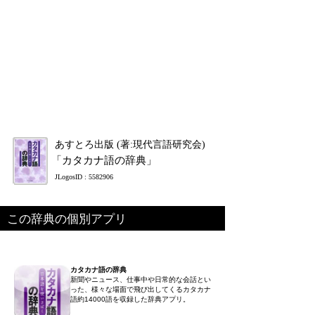
あすとろ出版 (著:現代言語研究会)
「カタカナ語の辞典」
JLogosID : 5582906
この辞典の個別アプリ
カタカナ語の辞典
新聞やニュース、仕事中や日常的な会話とい
った、様々な場面で飛び出してくるカタカナ
語約14000語を収録した辞典アプリ。