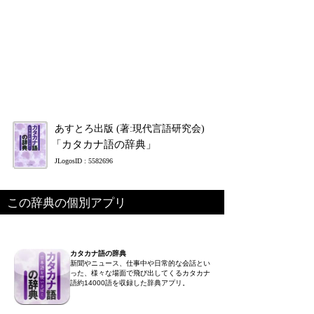
あすとろ出版 (著:現代言語研究会)
「カタカナ語の辞典」
JLogosID : 5582696
この辞典の個別アプリ
カタカナ語の辞典
新聞やニュース、仕事中や日常的な会話とい
った、様々な場面で飛び出してくるカタカナ
語約14000語を収録した辞典アプリ。