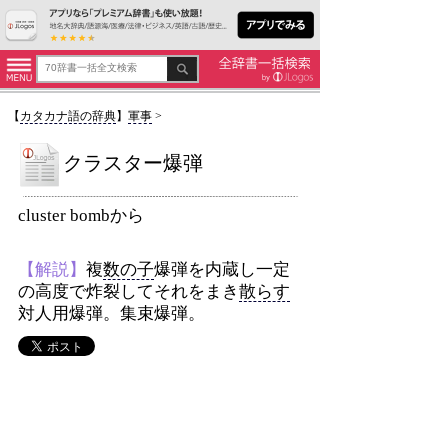
【
カタカナ語の辞典
】
軍事
>
クラスター爆弾
cluster bombから
【解説】
複
数の子
爆弾を内蔵し一定
の高度で炸裂してそれをまき
散らす
対人用爆弾。集束爆弾。