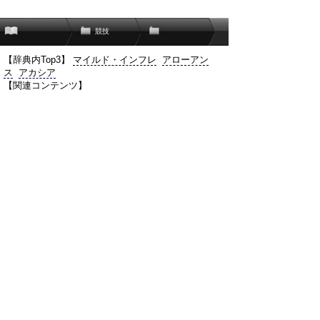
競技
【辞典内Top3】
マイルド・インフレ
アローアン
ス
アカシア
【関連コンテンツ】