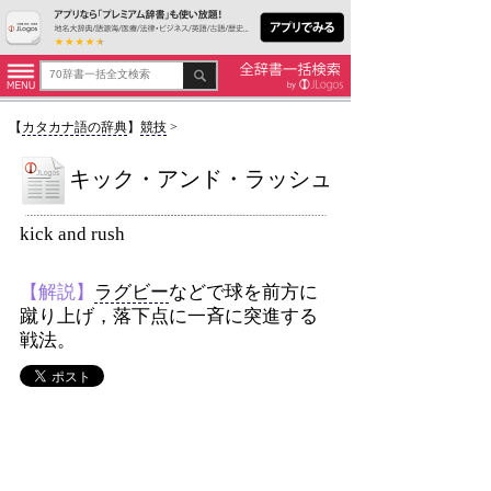
【
カタカナ語の辞典
】
競技
>
キック・アンド・ラッシュ
kick and rush
【解説】
ラグビー
などで球を前方に
蹴り上げ，落下点に一斉に突進する
戦法。