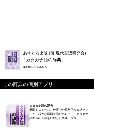
あすとろ出版 (著:現代言語研究会)
「カタカナ語の辞典」
JLogosID : 5582377
この辞典の個別アプリ
カタカナ語の辞典
新聞やニュース、仕事中や日常的な会話とい
った、様々な場面で飛び出してくるカタカナ
語約14000語を収録した辞典アプリ。