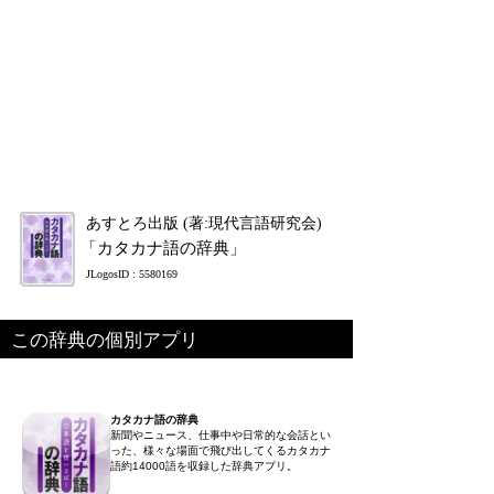
あすとろ出版 (著:現代言語研究会)
「カタカナ語の辞典」
JLogosID : 5580169
この辞典の個別アプリ
カタカナ語の辞典
新聞やニュース、仕事中や日常的な会話とい
った、様々な場面で飛び出してくるカタカナ
語約14000語を収録した辞典アプリ。