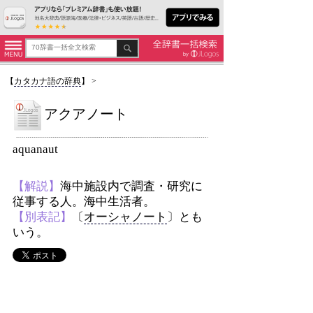
【
カタカナ語の辞典
】
>
アクアノート
aquanaut
【解説】
海中施設内で調査・研究に
従事する人。海中生活者。
【別表記】
〔
オーシャノート
〕とも
いう。