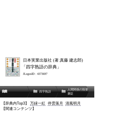
日本実業出版社 (著:真藤 建志郎)
「四字熟語の辞典」
JLogosID : 4373697
人間関係の毀誉
四字熟語
褒貶
【辞典内Top3】
万緑一紅
停雲落月
清風明月
【関連コンテンツ】