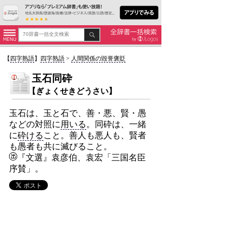
【
四字熟語
】
四字熟語
>
人間関係の毀誉褒貶
玉石同砕
【ぎょくせきどうさい】
玉石は、玉と石で、善・悪、賢・愚
などの対照に
用いる
。同砕は、一緒
に
砕ける
こと。善人も悪人も、賢者
も愚者も共に滅びること。
『文選』袁彦伯、袁宏「三国名臣
序賛」。