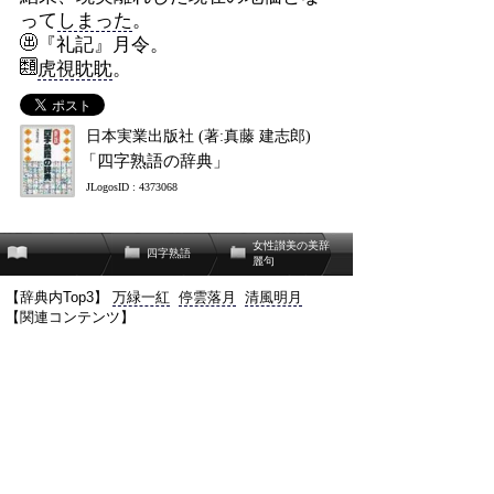
って
しまった
。
『礼記』月令。
虎視眈眈
。
日本実業出版社 (著:真藤 建志郎)
「四字熟語の辞典」
JLogosID : 4373068
女性讃美の美辞
四字熟語
麗句
【辞典内Top3】
万緑一紅
停雲落月
清風明月
【関連コンテンツ】