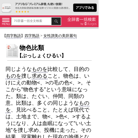
【
四字熟語
】
四字熟語
>
女性讃美の美辞麗句
物色比類
【ぶっしょくひるい】
同じような
ものを
比較して、目的の
ものを
捜し
求める
こと。物色は、い
けにえの動物<、>の毛の色<、>。そ
こから”物色する”という意味になっ
た。類は、たぐい、仲間、同類の
意。比類は、多くの同じような
もの
を
、見比べること。たとえば現代で
は、土地まで、物<、>色<、>するよ
うになり、人は血眠になって”いい土
地”を捜し求め、投機に走った。その
結果、現実離れした現在の地価とな