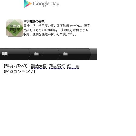
四字熟語の辞典
日常生活で使用度の高い四字熟語を中心に、三字
熟語も加えた約1200語を、実用的な用例とともに
収録。便利な機能が付いた辞典アプリ。
こ
【辞典内Top3】
翻然大悟
薄志弱行
紅一点
【関連コンテンツ】