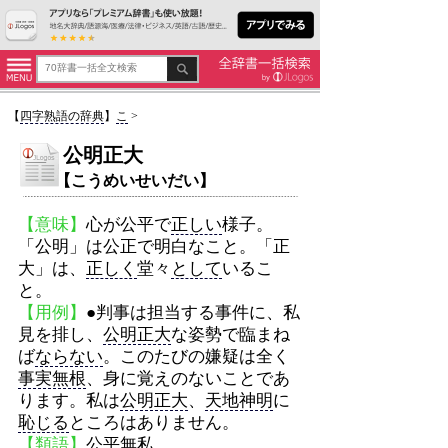
【
四字熟語の辞典
】
こ
>
公明正大
【こうめいせいだい】
【意味】
心が公平で
正しい
様子。
「公明」は公正で明白なこと。「正
大」は、
正しく
堂々
として
いるこ
と。
【用例】
●判事は担当する事件に、私
見を排し、
公明正大
な姿勢で臨まね
ば
ならない
。このたびの嫌疑は全く
事実無根
、身に覚えのないことであ
ります。私は
公明正大
、
天地神明
に
恥じる
ところはありません。
【類語】
公平無私