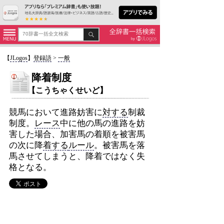
【
JLogos
】
登録語
>
一般
降着制度
【こうちゃくせいど】
競馬において進路妨害に
対する
制裁
制度。
レース
中に他の馬の進路を妨
害した場合、加害馬の着順を被害馬
の次に降
着する
ルール
。被害馬を落
馬させてしまうと、降着ではなく失
格となる。